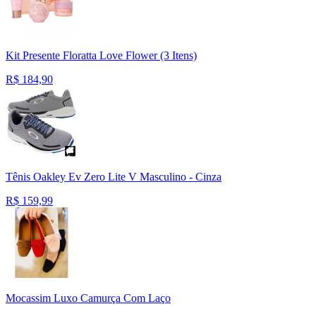
Kit Presente Floratta Love Flower (3 Itens)
R$
184,90
Tênis Oakley Ev Zero Lite V Masculino - Cinza
R$
159,99
Mocassim Luxo Camurça Com Laço