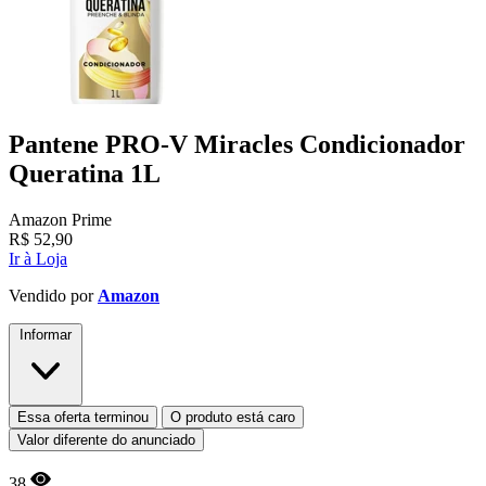
Pantene PRO-V Miracles Condicionador
Queratina 1L
Amazon Prime
R$
52,90
Ir à Loja
Vendido por
Amazon
Informar
Essa oferta terminou
O produto está caro
Valor diferente do anunciado
38