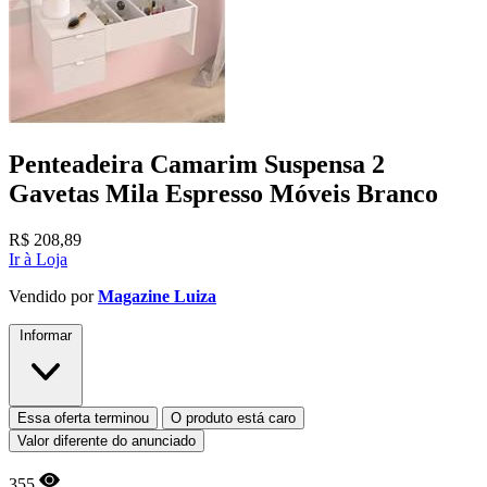
Penteadeira Camarim Suspensa 2
Gavetas Mila Espresso Móveis Branco
R$
208,89
Ir à Loja
Vendido por
Magazine Luiza
Informar
Essa oferta terminou
O produto está caro
Valor diferente do anunciado
355