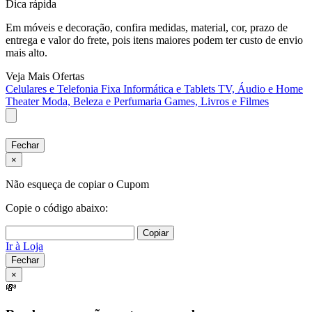
Dica rápida
Em móveis e decoração, confira medidas, material, cor, prazo de
entrega e valor do frete, pois itens maiores podem ter custo de envio
mais alto.
Veja Mais Ofertas
Celulares e Telefonia Fixa
Informática e Tablets
TV, Áudio e Home
Theater
Moda, Beleza e Perfumaria
Games, Livros e Filmes
Fechar
×
Não esqueça de copiar o Cupom
Copie o código abaixo:
Copiar
Ir à Loja
Fechar
×
💸