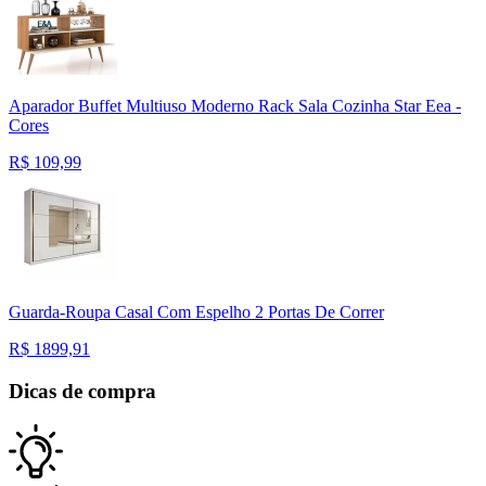
Aparador Buffet Multiuso Moderno Rack Sala Cozinha Star Eea -
Cores
R$
109,99
Guarda-Roupa Casal Com Espelho 2 Portas De Correr
R$
1899,91
Dicas de compra