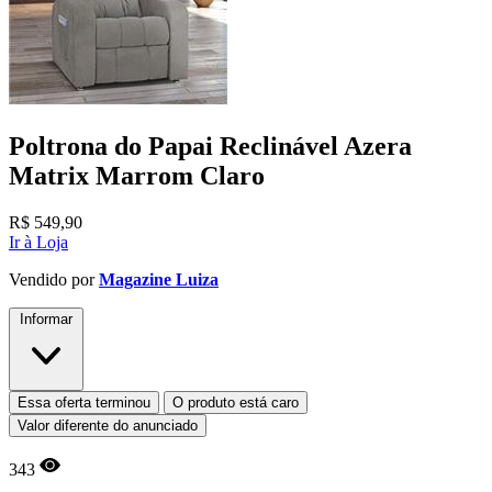
Poltrona do Papai Reclinável Azera
Matrix Marrom Claro
R$
549,90
Ir à Loja
Vendido por
Magazine Luiza
Informar
Essa oferta terminou
O produto está caro
Valor diferente do anunciado
343