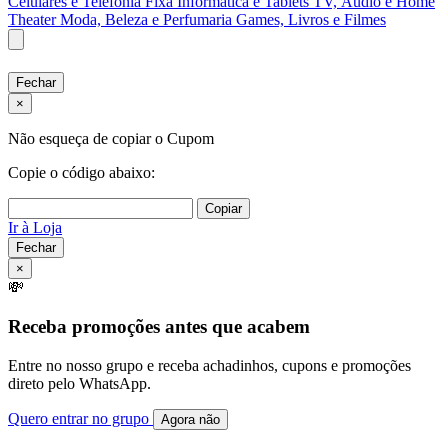
Celulares e Telefonia Fixa
Informática e Tablets
TV, Áudio e Home
Theater
Moda, Beleza e Perfumaria
Games, Livros e Filmes
Fechar
×
Não esqueça de copiar o Cupom
Copie o código abaixo:
Copiar
Ir à Loja
Fechar
×
💸
Receba promoções antes que acabem
Entre no nosso grupo e receba achadinhos, cupons e promoções
direto pelo WhatsApp.
Quero entrar no grupo
Agora não