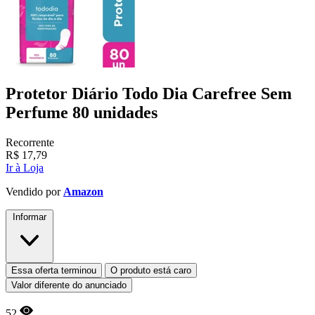
Protetor Diário Todo Dia Carefree Sem
Perfume 80 unidades
Recorrente
R$
17,79
Ir à Loja
Vendido por
Amazon
Informar
Essa oferta terminou
O produto está caro
Valor diferente do anunciado
52