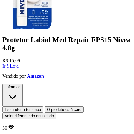
Protetor Labial Med Repair FPS15 Nivea
4,8g
R$
15,09
Ir à Loja
Vendido por
Amazon
Informar
Essa oferta terminou
O produto está caro
Valor diferente do anunciado
30