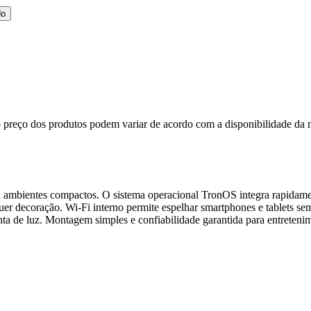
do
, o preço dos produtos podem variar de acordo com a disponibilidade d
ra ambientes compactos. O sistema operacional TronOS integra rapidame
er decoração. Wi‑Fi interno permite espelhar smartphones e tablets sem
a de luz. Montagem simples e confiabilidade garantida para entretenim