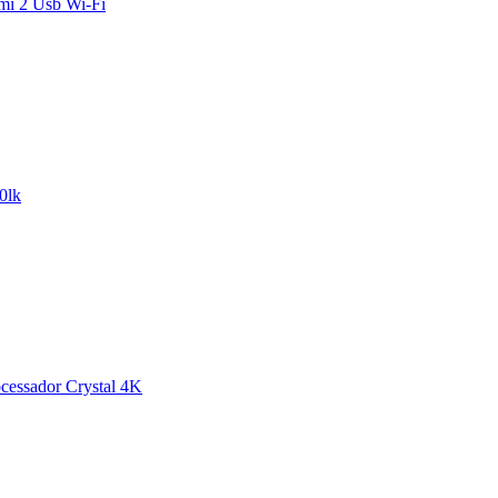
mi 2 Usb Wi-Fi
0lk
essador Crystal 4K