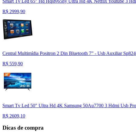
Smart Tv Led 65" Hq Hqstv65ny Ultra Hd 4K Netflix Youtube 3 Hd
R$
2999,90
Central Multimídia Positron 2 Din Bluetooth 7” - Usb Auxiliar Sp824
R$
559,90
Smart Tv Led 50" Ultra Hd 4K Samsung 50Au7700 3 Hdmi Usb Proc
R$
2609,10
Dicas de compra