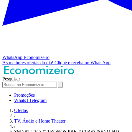
WhatsApp
Economizeiro
As melhores ofertas do dia!
Clique e receba no WhatsApp
Pesquisar
Promoções
Whats | Telegram
Ofertas
/
TV, Áudio e Home Theater
/
SMART TV 32" TRONOS PRETO TRS32SFA11 HD