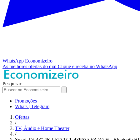
WhatsApp
Economizeiro
As melhores ofertas do dia!
Clique e receba no WhatsApp
Pesquisar
Promoções
Whats | Telegram
Ofertas
/
TV, Áudio e Home Theater
/
Smart TV 43” 4K LED TCL 43P635 VA Wi-Fi - Bluetooth H