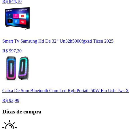
R$
844,10
Smart Tv Samsung Hd De 32" Un32h5000fgxzd Tizen 2025
R$
997,20
Caixa De Som Bluetooth Com Led Rgb Portátil 50W Fm Usb Tws X
R$
92,99
Dicas de compra