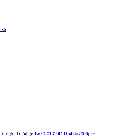
Usb
 Original Código Bn59-01329D Un43tu7000gxz