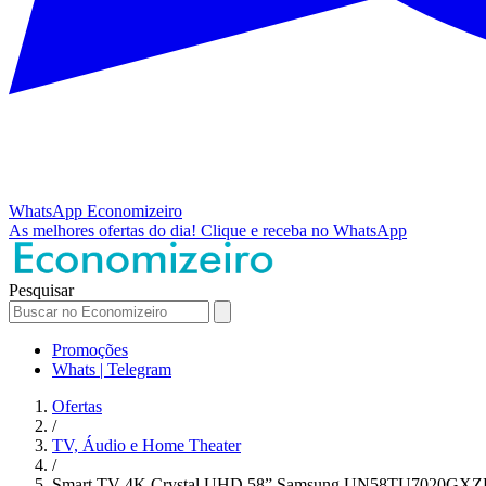
WhatsApp
Economizeiro
As melhores ofertas do dia!
Clique e receba no WhatsApp
Pesquisar
Promoções
Whats | Telegram
Ofertas
/
TV, Áudio e Home Theater
/
Smart TV 4K Crystal UHD 58” Samsung UN58TU7020GXZD