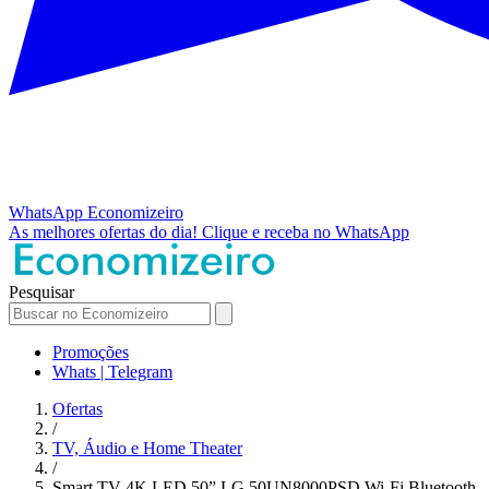
WhatsApp
Economizeiro
As melhores ofertas do dia!
Clique e receba no WhatsApp
Pesquisar
Promoções
Whats | Telegram
Ofertas
/
TV, Áudio e Home Theater
/
Smart TV 4K LED 50” LG 50UN8000PSD Wi-Fi Bluetooth - H