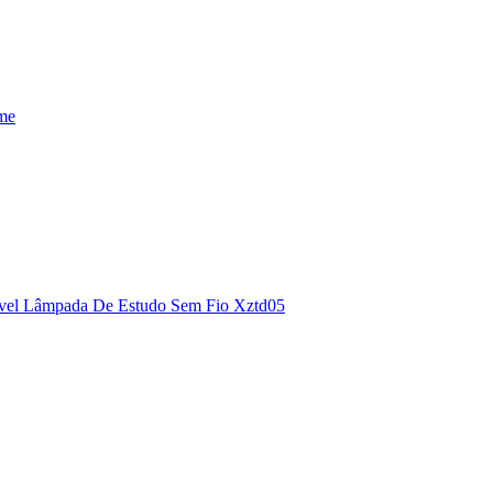
rme
ível Lâmpada De Estudo Sem Fio Xztd05