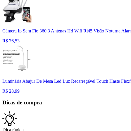
Câmera Ip Sem Fio 360 3 Antenas Hd Wifi Rj45 Visão Noturna Ala
R$
76,53
Luminária Abajur De Mesa Led Luz Recarregável Touch Haste Flex
R$
28,99
Dicas de compra
Dica rápida