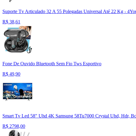
Suporte Tv Articulado 32 A 55 Polegadas Universal Até 22 Kg - 4Yo
R$
38,61
Fone De Ouvido Bluetooth Sem Fio Tws Esportivo
R$
49,90
Smart Tv Led 58" Uhd 4K Samsung 58Tu7000 Crystal Uhd, Hdr, Bord
R$
2798,00