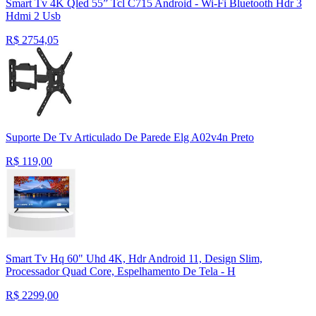
Smart Tv 4K Qled 55” Tcl C715 Android - Wi-Fi Bluetooth Hdr 3
Hdmi 2 Usb
R$
2754,05
Suporte De Tv Articulado De Parede Elg A02v4n Preto
R$
119,00
Smart Tv Hq 60" Uhd 4K, Hdr Android 11, Design Slim,
Processador Quad Core, Espelhamento De Tela - H
R$
2299,00