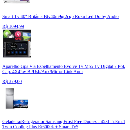
Smart Tv 40'' Britânia Btv40m9gr2cgb Roku Led Dolby Audio
R$
1094,99
Aparelho Gps Via Espelhamento Evolve Tv Mp5 Tv Digital 7 Pol.
Cap. 4X45w Bt/Usb/Aux/Mirror Link Andr
R$
379,00
Geladeira/Refrigerador Samsung Frost Free Duplex - 453L 5-Em-1
Twin Cooling Plus Rt6000k + Smart Tv5