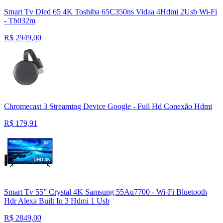
Smart Tv Dled 65 4K Toshiba 65C350ns Vidaa 4Hdmi 2Usb Wi-Fi
- Tb032m
R$
2949,00
Chromecast 3 Streaming Device Google - Full Hd Conexão Hdmi
R$
179,91
Smart Tv 55” Crystal 4K Samsung 55Au7700 - Wi-Fi Bluetooth
Hdr Alexa Built In 3 Hdmi 1 Usb
R$
2849,00