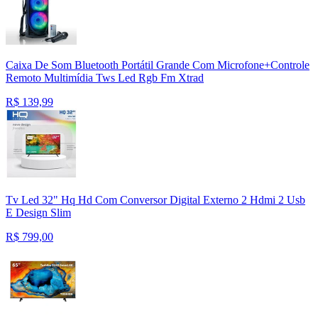
Caixa De Som Bluetooth Portátil Grande Com Microfone+Controle
Remoto Multimídia Tws Led Rgb Fm Xtrad
R$
139,99
Tv Led 32" Hq Hd Com Conversor Digital Externo 2 Hdmi 2 Usb
E Design Slim
R$
799,00