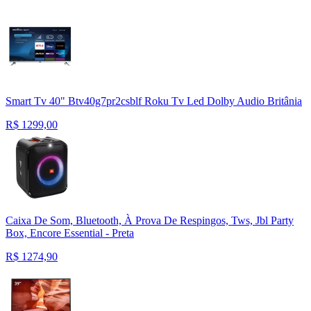
Smart Tv 40" Btv40g7pr2csblf Roku Tv Led Dolby Audio Britânia
R$
1299,00
Caixa De Som, Bluetooth, À Prova De Respingos, Tws, Jbl Party
Box, Encore Essential - Preta
R$
1274,90