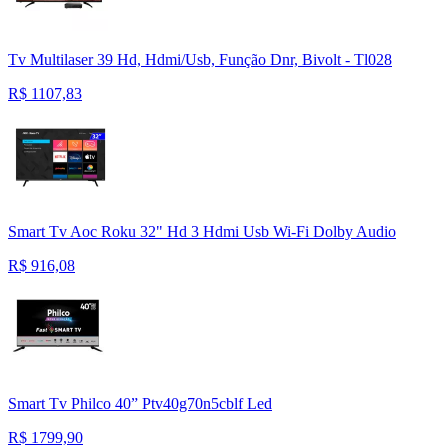
Tv Multilaser 39 Hd, Hdmi/Usb, Função Dnr, Bivolt - Tl028
R$
1107,83
Smart Tv Aoc Roku 32" Hd 3 Hdmi Usb Wi-Fi Dolby Audio
R$
916,08
Smart Tv Philco 40” Ptv40g70n5cblf Led
R$
1799,90