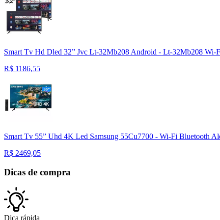
Smart Tv Hd Dled 32” Jvc Lt-32Mb208 Android - Lt-32Mb208 Wi-F
R$
1186,55
Smart Tv 55” Uhd 4K Led Samsung 55Cu7700 - Wi-Fi Bluetooth Al
R$
2469,05
Dicas de compra
Dica rápida