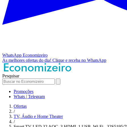
WhatsApp
Economizeiro
As melhores ofertas do dia!
Clique e receba no WhatsApp
Pesquisar
Promoções
Whats | Telegram
Ofertas
/
TV, Áudio e Home Theater
/
Smart TV LED 32 AOC, 3 HDMI, 1 USB, Wi-Fi - 32S5195/