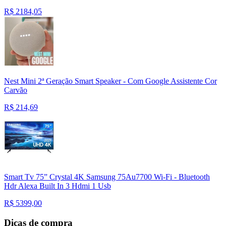
R$
2184,05
Nest Mini 2ª Geração Smart Speaker - Com Google Assistente Cor
Carvão
R$
214,69
Smart Tv 75” Crystal 4K Samsung 75Au7700 Wi-Fi - Bluetooth
Hdr Alexa Built In 3 Hdmi 1 Usb
R$
5399,00
Dicas de compra