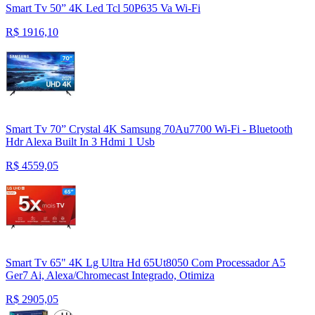
Smart Tv 50” 4K Led Tcl 50P635 Va Wi-Fi
R$
1916,10
Smart Tv 70” Crystal 4K Samsung 70Au7700 Wi-Fi - Bluetooth
Hdr Alexa Built In 3 Hdmi 1 Usb
R$
4559,05
Smart Tv 65" 4K Lg Ultra Hd 65Ut8050 Com Processador A5
Ger7 Ai, Alexa/Chromecast Integrado, Otimiza
R$
2905,05