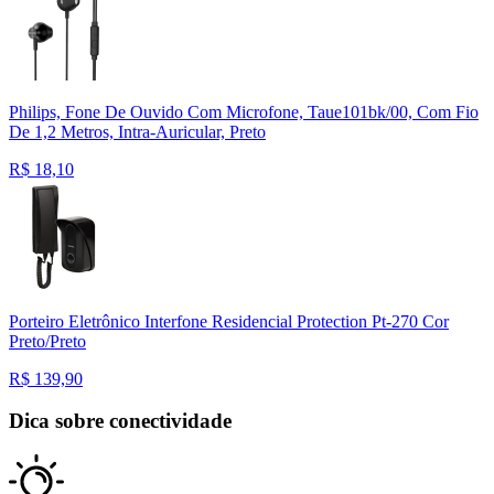
Philips, Fone De Ouvido Com Microfone, Taue101bk/00, Com Fio
De 1,2 Metros, Intra-Auricular, Preto
R$
18,10
Porteiro Eletrônico Interfone Residencial Protection Pt-270 Cor
Preto/Preto
R$
139,90
Dica sobre conectividade