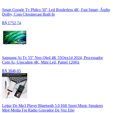
Smart Google Tv Philco 50" Led Borderless 4K, Fast Smart, Áudio
Dolby, Com Chromecast Built In
R$
1752,74
Samsung Ai Tv 55" Neo Qled 4K 55Qnx1d 2024, Processador
Com Ai, Upscaling 4K, Mini Led, Painel 120Hz
R$
3846,65
Leitor De Mp3 Player Bluetooth 5.0 Hifi Sport Music Speakers
Mp4 Media Fm Rádio Gravador De Voz Ebo