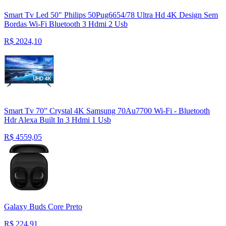
Smart Tv Led 50" Philips 50Pug6654/78 Ultra Hd 4K Design Sem
Bordas Wi-Fi Bluetooth 3 Hdmi 2 Usb
R$
2024,10
Smart Tv 70” Crystal 4K Samsung 70Au7700 Wi-Fi - Bluetooth
Hdr Alexa Built In 3 Hdmi 1 Usb
R$
4559,05
Galaxy Buds Core Preto
R$
224,91