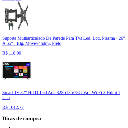
Suporte Multiarticulado De Parede Para Tvs Led, Lcd, Plasma - 26"
A 55" - Elg, Movev4hdmi, Preto
R$
118,90
Smart Tv 32” Hd D-Led Aoc 32S5135/78G Va - Wi-Fi 3 Hdmi 1
Usb
R$
1012,77
Dicas de compra