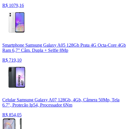
R$
1079,16
Smartphone Samsung Galaxy A05 128Gb Prata 4G Octa-Core 4Gb
Ram 6,7” Câm. Dupla + Selfie 8Mp
R$
719,10
Celular Samsung Galaxy A07 128Gb, 4Gb, Câmera 50Mp, Tela
6.7", Proteção Ip54, Processador 6Nm
R$
854,05