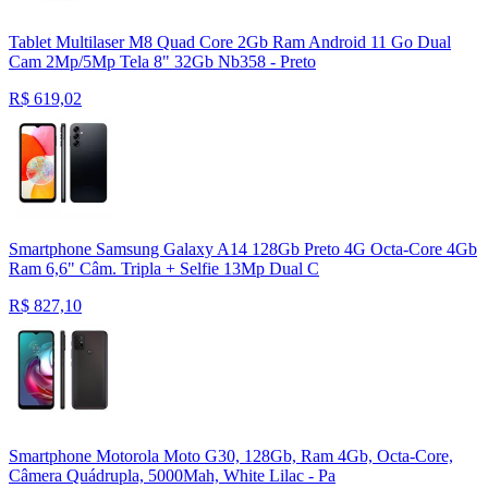
Tablet Multilaser M8 Quad Core 2Gb Ram Android 11 Go Dual
Cam 2Mp/5Mp Tela 8" 32Gb Nb358 - Preto
R$
619,02
Smartphone Samsung Galaxy A14 128Gb Preto 4G Octa-Core 4Gb
Ram 6,6" Câm. Tripla + Selfie 13Mp Dual C
R$
827,10
Smartphone Motorola Moto G30, 128Gb, Ram 4Gb, Octa-Core,
Câmera Quádrupla, 5000Mah, White Lilac - Pa