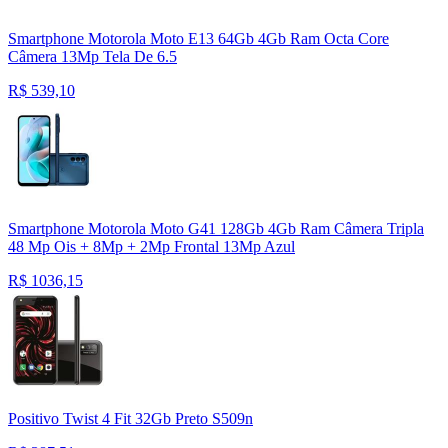
Smartphone Motorola Moto E13 64Gb 4Gb Ram Octa Core
Câmera 13Mp Tela De 6.5
R$
539,10
Smartphone Motorola Moto G41 128Gb 4Gb Ram Câmera Tripla
48 Mp Ois + 8Mp + 2Mp Frontal 13Mp Azul
R$
1036,15
Positivo Twist 4 Fit 32Gb Preto S509n