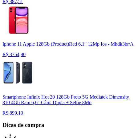
R$
387,51
Iphone 11 Apple 128Gb (Product)Red 6,1” 12Mp Ios - Mhdk3br/A
R$
3754,90
Smartphone Infinix Hot 20 128Gb Preto 5G Mediatek Dimensity
810 4Gb Ram 6,6" Câm. Dupla + Selfie 8Mp
R$
899,10
Dicas de compra