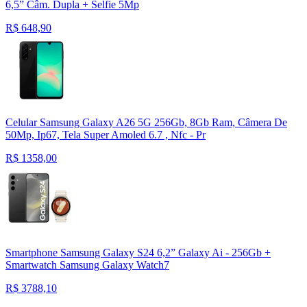
6,5” Câm. Dupla + Selfie 5Mp
R$
648,90
Celular Samsung Galaxy A26 5G 256Gb, 8Gb Ram, Câmera De
50Mp, Ip67, Tela Super Amoled 6.7 , Nfc - Pr
R$
1358,00
Smartphone Samsung Galaxy S24 6,2” Galaxy Ai - 256Gb +
Smartwatch Samsung Galaxy Watch7
R$
3788,10