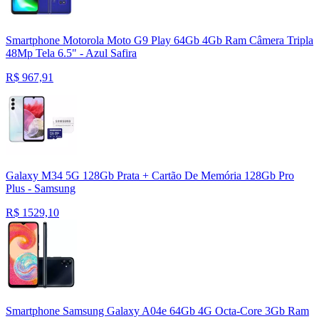
Smartphone Motorola Moto G9 Play 64Gb 4Gb Ram Câmera Tripla
48Mp Tela 6.5" - Azul Safira
R$
967,91
Galaxy M34 5G 128Gb Prata + Cartão De Memória 128Gb Pro
Plus - Samsung
R$
1529,10
Smartphone Samsung Galaxy A04e 64Gb 4G Octa-Core 3Gb Ram