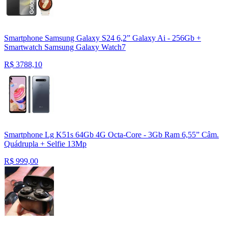
Smartphone Samsung Galaxy S24 6,2” Galaxy Ai - 256Gb +
Smartwatch Samsung Galaxy Watch7
R$
3788,10
Smartphone Lg K51s 64Gb 4G Octa-Core - 3Gb Ram 6,55” Câm.
Quádrupla + Selfie 13Mp
R$
999,00