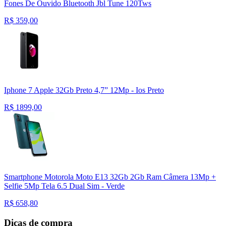
Fones De Ouvido Bluetooth Jbl Tune 120Tws
R$
359,00
Iphone 7 Apple 32Gb Preto 4,7” 12Mp - Ios Preto
R$
1899,00
Smartphone Motorola Moto E13 32Gb 2Gb Ram Câmera 13Mp +
Selfie 5Mp Tela 6.5 Dual Sim - Verde
R$
658,80
Dicas de compra