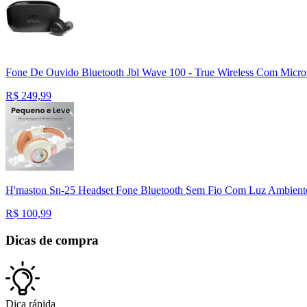
Fone De Ouvido Bluetooth Jbl Wave 100 - True Wireless Com Micro
R$
249,99
H'maston Sn-25 Headset Fone Bluetooth Sem Fio Com Luz Ambient
R$
100,99
Dicas de compra
Dica rápida