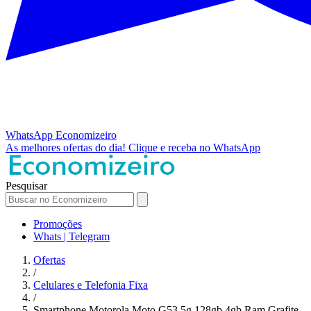
WhatsApp
Economizeiro
As melhores ofertas do dia!
Clique e receba no WhatsApp
Pesquisar
Promoções
Whats | Telegram
Ofertas
/
Celulares e Telefonia Fixa
/
Smartphone Motorola Moto G53 5g 128gb 4gb Ram Grafite