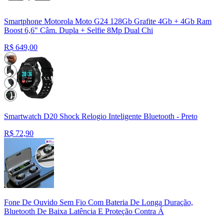
Smartphone Motorola Moto G24 128Gb Grafite 4Gb + 4Gb Ram
Boost 6,6" Câm. Dupla + Selfie 8Mp Dual Chi
R$
649,00
Smartwatch D20 Shock Relogio Inteligente Bluetooth - Preto
R$
72,90
Fone De Ouvido Sem Fio Com Bateria De Longa Duração,
Bluetooth De Baixa Latência E Proteção Contra Á