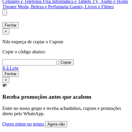
Celulares e Telefonia Fixa
Informática e Tablets
TV, Áudio e Home
Theater
Moda, Beleza e Perfumaria
Games, Livros e Filmes
Fechar
×
Não esqueça de copiar o Cupom
Copie o código abaixo:
Copiar
Ir à Loja
Fechar
×
💸
Receba promoções antes que acabem
Entre no nosso grupo e receba achadinhos, cupons e promoções
direto pelo WhatsApp.
Quero entrar no grupo
Agora não