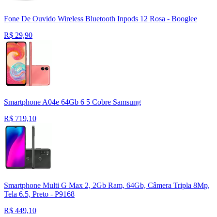
Fone De Ouvido Wireless Bluetooth Inpods 12 Rosa - Booglee
R$
29,90
Smartphone A04e 64Gb 6 5 Cobre Samsung
R$
719,10
Smartphone Multi G Max 2, 2Gb Ram, 64Gb, Câmera Tripla 8Mp,
Tela 6.5, Preto - P9168
R$
449,10