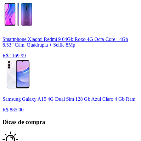
Smartphone Xiaomi Redmi 9 64Gb Roxo 4G Octa-Core - 4Gb
6,53” Câm. Quádrupla + Selfie 8Mp
R$
1169,99
Samsung Galaxy A15 4G Dual Sim 128 Gb Azul Claro 4 Gb Ram
R$
885,00
Dicas de compra