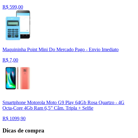
R$
599,00
Maquininha Point Mini Do Mercado Pago - Envio Imediato
R$
7,00
Smartphone Motorola Moto G9 Play 64Gb Rosa Quartzo - 4G
Octa-Core 4Gb Ram 6,5” Câm. Tripla + Selfie
R$
1099,90
Dicas de compra