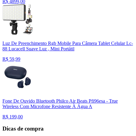
R$
4899,00
Luz De Preenchimento Rgb Mobile Para Câmera Tablet Celular Lc-
88 Lucacell Suave Luz , Mini Portátil
R$
59,99
Fone De Ouvido Bluetooth Philco Air Beats Pfi96esa - True
Wireless Com Microfone Resistente À Água A
R$
199,00
Dicas de compra