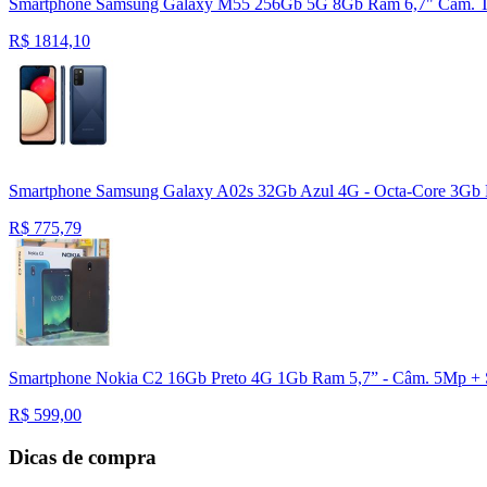
Smartphone Samsung Galaxy M55 256Gb 5G 8Gb Ram 6,7" Câm. Tri
R$
1814,10
Smartphone Samsung Galaxy A02s 32Gb Azul 4G - Octa-Core 3Gb R
R$
775,79
Smartphone Nokia C2 16Gb Preto 4G 1Gb Ram 5,7” - Câm. 5Mp + 
R$
599,00
Dicas de compra