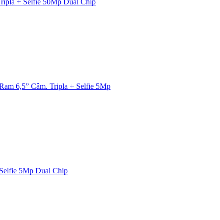
pla + Selfie 50Mp Dual Chip
am 6,5” Câm. Tripla + Selfie 5Mp
Selfie 5Mp Dual Chip