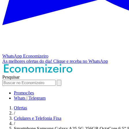
WhatsApp
Economizeiro
As melhores ofertas do dia!
Clique e receba no WhatsApp
Pesquisar
Promoções
Whats | Telegram
Ofertas
/
Celulares e Telefonia Fixa
/
Smartphone Samsung Galaxy A25 5G 256GB OctaCore 6.5” 