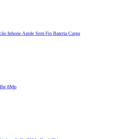
ão Iphone Apple Sem Fio Bateria Carga
lfie 8Mp