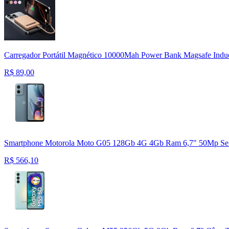
Carregador Portátil Magnético 10000Mah Power Bank Magsafe Induç
R$
89,00
Smartphone Motorola Moto G05 128Gb 4G 4Gb Ram 6,7" 50Mp Se
R$
566,10