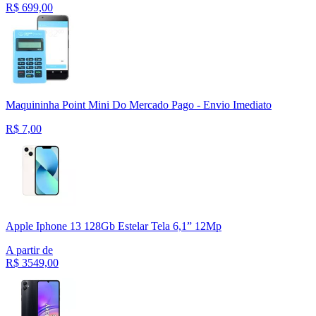
R$
699,00
Maquininha Point Mini Do Mercado Pago - Envio Imediato
R$
7,00
Apple Iphone 13 128Gb Estelar Tela 6,1” 12Mp
A partir de
R$
3549,00