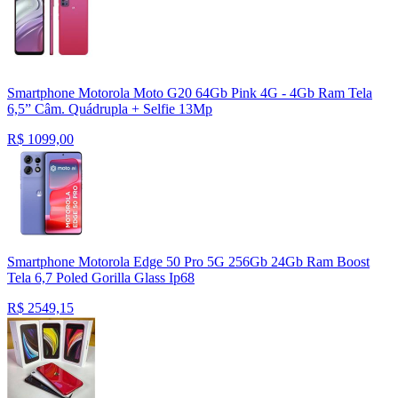
Smartphone Motorola Moto G20 64Gb Pink 4G - 4Gb Ram Tela
6,5” Câm. Quádrupla + Selfie 13Mp
R$
1099,00
Smartphone Motorola Edge 50 Pro 5G 256Gb 24Gb Ram Boost
Tela 6,7 Poled Gorilla Glass Ip68
R$
2549,15