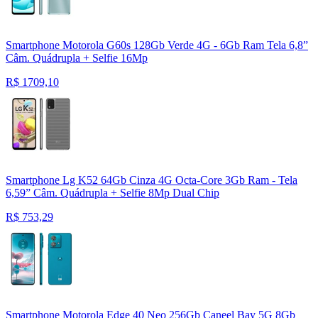
Smartphone Motorola G60s 128Gb Verde 4G - 6Gb Ram Tela 6,8”
Câm. Quádrupla + Selfie 16Mp
R$
1709,10
Smartphone Lg K52 64Gb Cinza 4G Octa-Core 3Gb Ram - Tela
6,59” Câm. Quádrupla + Selfie 8Mp Dual Chip
R$
753,29
Smartphone Motorola Edge 40 Neo 256Gb Caneel Bay 5G 8Gb