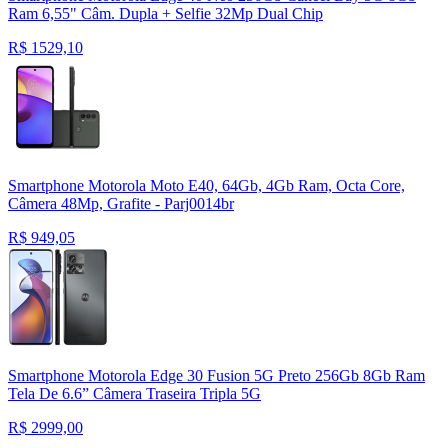
Ram 6,55" Câm. Dupla + Selfie 32Mp Dual Chip
R$
1529,10
Smartphone Motorola Moto E40, 64Gb, 4Gb Ram, Octa Core,
Câmera 48Mp, Grafite - Parj0014br
R$
949,05
Smartphone Motorola Edge 30 Fusion 5G Preto 256Gb 8Gb Ram
Tela De 6.6” Câmera Traseira Tripla 5G
R$
2999,00