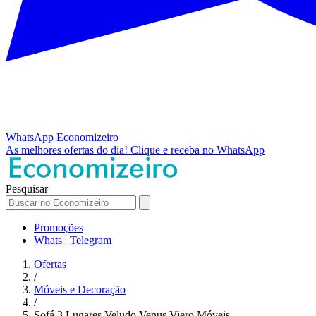
WhatsApp
Economizeiro
As melhores ofertas do dia!
Clique e receba no WhatsApp
Pesquisar
Promoções
Whats | Telegram
Ofertas
/
Móveis e Decoração
/
Sofá 3 Lugares Veludo Venus Viero Móveis