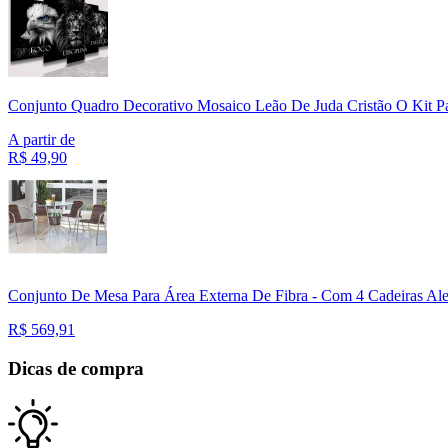
Conjunto Quadro Decorativo Mosaico Leão De Juda Cristão O Kit P
A partir de
R$
49,90
Conjunto De Mesa Para Área Externa De Fibra - Com 4 Cadeiras Al
R$
569,91
Dicas de compra