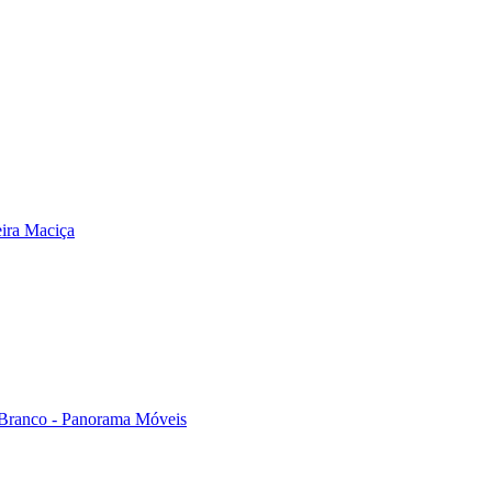
ira Maciça
 Branco - Panorama Móveis