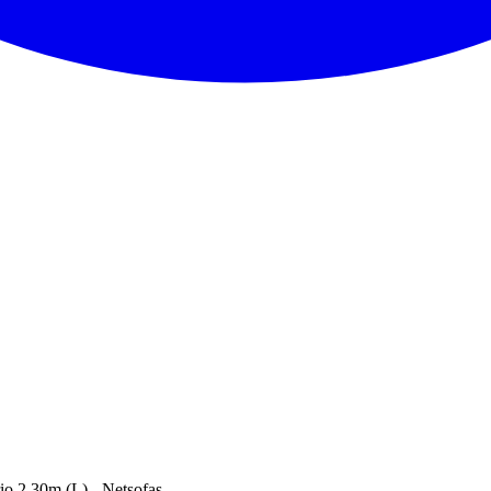
io 2,30m (L) - Netsofas