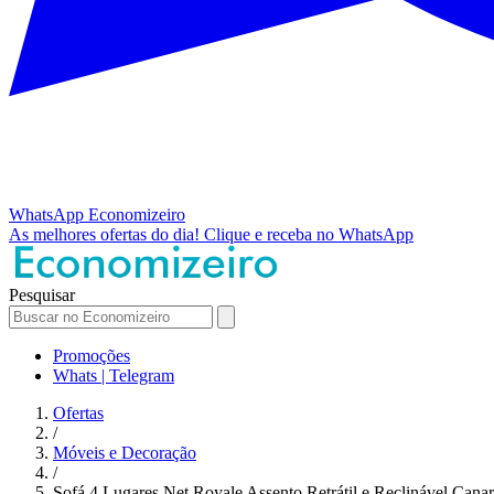
WhatsApp
Economizeiro
As melhores ofertas do dia!
Clique e receba no WhatsApp
Pesquisar
Promoções
Whats | Telegram
Ofertas
/
Móveis e Decoração
/
Sofá 4 Lugares Net Royale Assento Retrátil e Reclinável Canar