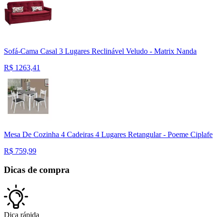
Sofá-Cama Casal 3 Lugares Reclinável Veludo - Matrix Nanda
R$
1263,41
Mesa De Cozinha 4 Cadeiras 4 Lugares Retangular - Poeme Ciplafe
R$
759,99
Dicas de compra
Dica rápida