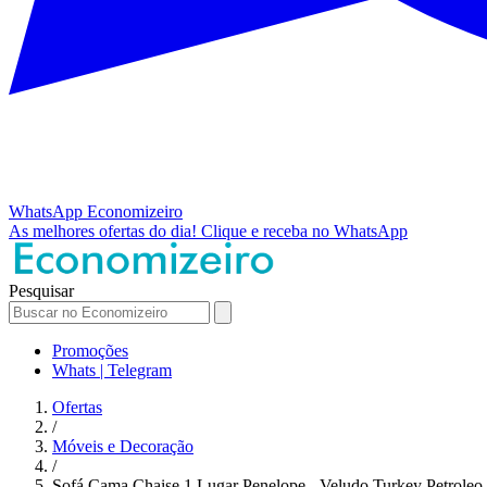
WhatsApp
Economizeiro
As melhores ofertas do dia!
Clique e receba no WhatsApp
Pesquisar
Promoções
Whats | Telegram
Ofertas
/
Móveis e Decoração
/
Sofá Cama Chaise 1 Lugar Penelope - Veludo Turkey Petroleo