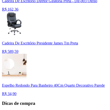
Cadeira De Escritório Diretor Giratória Preta - Dir-003 Otello
R$
162,36
Cadeira De Escritório Presidente James Tm Preta
R$
589,59
Espelho Redondo Para Banheiro 40Cm Quarto Decorativo Parede
R$
34,90
Dicas de compra