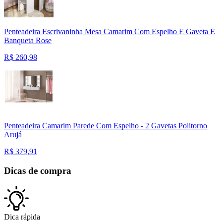
Penteadeira Escrivaninha Mesa Camarim Com Espelho E Gaveta E
Banqueta Rose
R$
260,98
Penteadeira Camarim Parede Com Espelho - 2 Gavetas Politorno
Arujá
R$
379,91
Dicas de compra
Dica rápida