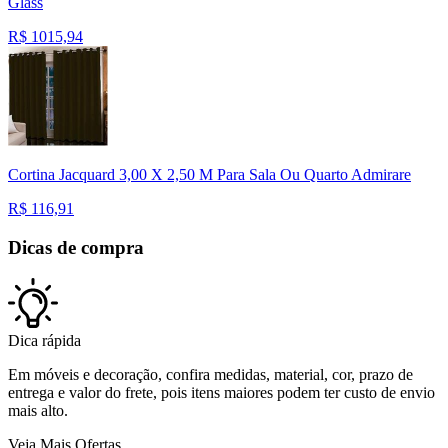
Glass
R$
1015,94
Cortina Jacquard 3,00 X 2,50 M Para Sala Ou Quarto Admirare
R$
116,91
Dicas de compra
Dica rápida
Em móveis e decoração, confira medidas, material, cor, prazo de
entrega e valor do frete, pois itens maiores podem ter custo de envio
mais alto.
Veja Mais Ofertas