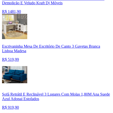
Demolição E Veludo Kraft Dj Móveis
R$
1481,90
Escrivaninha Mesa De Escritório De Canto 3 Gavetas Branca
Lisboa Madesa
R$
519,99
Sofá Retrátil E Reclinável 3 Lugares Com Molas 1,80M Ana Suede
Azul Adonai Estofados
R$
919,90