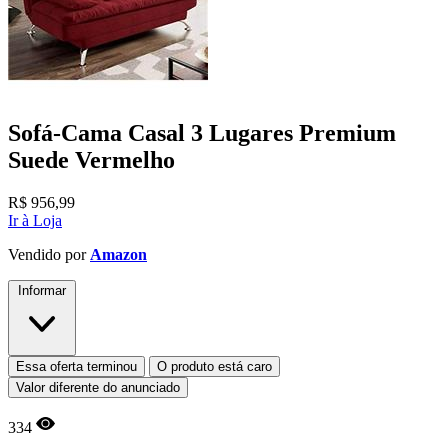
Sofá-Cama Casal 3 Lugares Premium
Suede Vermelho
R$
956,99
Ir à Loja
Vendido por
Amazon
Informar
Essa oferta terminou
O produto está caro
Valor diferente do anunciado
334