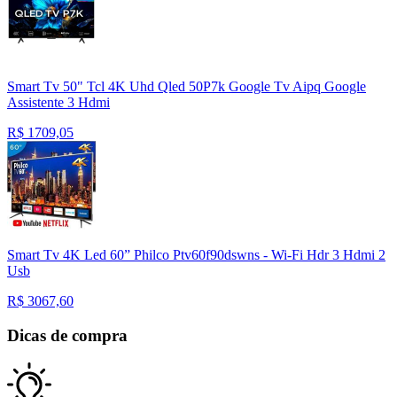
Smart Tv 50" Tcl 4K Uhd Qled 50P7k Google Tv Aipq Google
Assistente 3 Hdmi
R$
1709,05
Smart Tv 4K Led 60” Philco Ptv60f90dswns - Wi-Fi Hdr 3 Hdmi 2
Usb
R$
3067,60
Dicas de compra