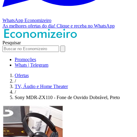
WhatsApp
Economizeiro
As melhores ofertas do dia!
Clique e receba no WhatsApp
Pesquisar
Promoções
Whats | Telegram
Ofertas
/
TV, Áudio e Home Theater
/
Sony MDR-ZX110 - Fone de Ouvido Dobrável, Preto