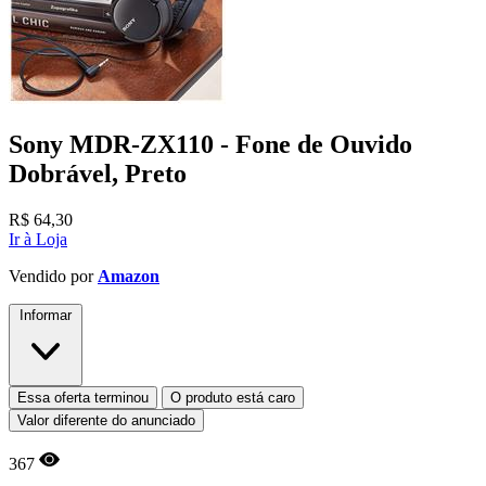
Sony MDR-ZX110 - Fone de Ouvido
Dobrável, Preto
R$
64,30
Ir à Loja
Vendido por
Amazon
Informar
Essa oferta terminou
O produto está caro
Valor diferente do anunciado
367