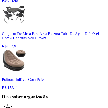
R$
841,49
Conjunto De Mesa Para Área Externa Tubo De Aço - Dobrável
Com 4 Cadeiras Nell Cjm-Pt1
R$
854,91
Poltrona Inflável Com Pufe
R$
153,11
Dica sobre organização