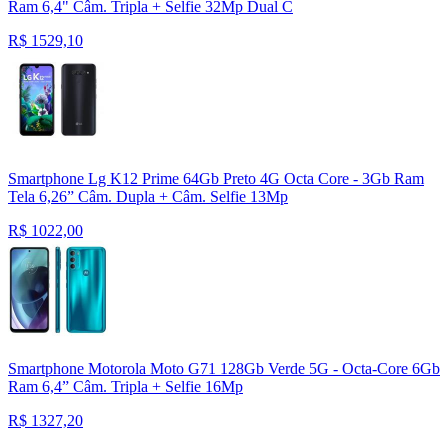
Ram 6,4" Câm. Tripla + Selfie 32Mp Dual C
R$
1529,10
Smartphone Lg K12 Prime 64Gb Preto 4G Octa Core - 3Gb Ram
Tela 6,26” Câm. Dupla + Câm. Selfie 13Mp
R$
1022,00
Smartphone Motorola Moto G71 128Gb Verde 5G - Octa-Core 6Gb
Ram 6,4” Câm. Tripla + Selfie 16Mp
R$
1327,20