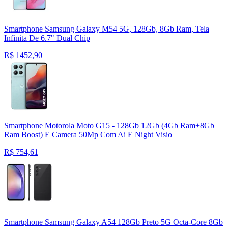
Smartphone Samsung Galaxy M54 5G, 128Gb, 8Gb Ram, Tela
Infinita De 6.7" Dual Chip
R$
1452,90
Smartphone Motorola Moto G15 - 128Gb 12Gb (4Gb Ram+8Gb
Ram Boost) E Camera 50Mp Com Ai E Night Visio
R$
754,61
Smartphone Samsung Galaxy A54 128Gb Preto 5G Octa-Core 8Gb