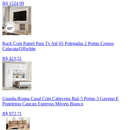
R$
1524,99
Rack Com Painel Para Tv Até 65 Polegadas 2 Portas Cronos
Calacata/Offwhite
R$
423,51
Guarda-Roupa Casal Com Cabeceira Baú 5 Portas 3 Gavetas E
Prateleiras Cancun Espresso Móveis Branco
R$
972,71