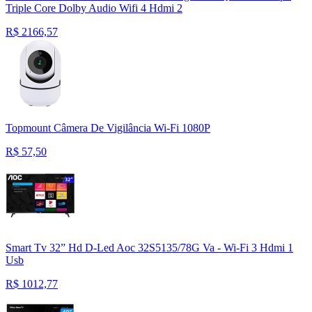
Triple Core Dolby Audio Wifi 4 Hdmi 2
R$
2166,57
Topmount Câmera De Vigilância Wi-Fi 1080P
R$
57,50
Smart Tv 32” Hd D-Led Aoc 32S5135/78G Va - Wi-Fi 3 Hdmi 1
Usb
R$
1012,77