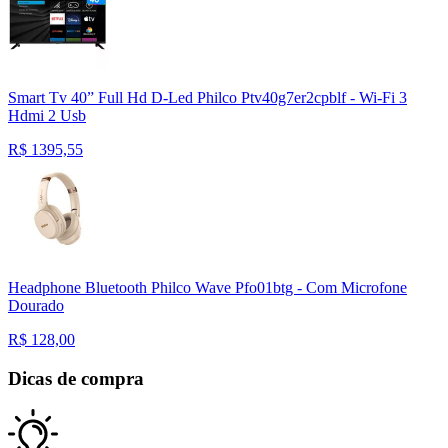
Smart Tv 40” Full Hd D-Led Philco Ptv40g7er2cpblf - Wi-Fi 3
Hdmi 2 Usb
R$
1395,55
Headphone Bluetooth Philco Wave Pfo01btg - Com Microfone
Dourado
R$
128,00
Dicas de compra