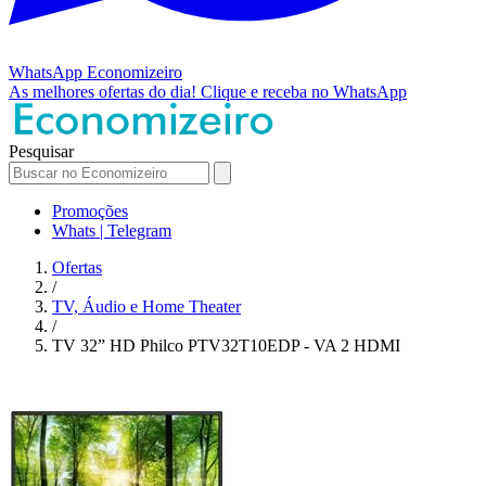
WhatsApp
Economizeiro
As melhores ofertas do dia!
Clique e receba no WhatsApp
Pesquisar
Promoções
Whats | Telegram
Ofertas
/
TV, Áudio e Home Theater
/
TV 32” HD Philco PTV32T10EDP - VA 2 HDMI