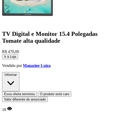
TV Digital e Monitor 15.4 Polegadas
Tomate alta qualidade
R$
470,00
Ir à Loja
Vendido por
Magazine Luiza
Informar
Essa oferta terminou
O produto está caro
Valor diferente do anunciado
18