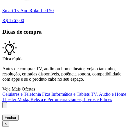
Smart Tv Aoc Roku Led 50
R$
1767,00
Dicas de compra
Dica rápida
Antes de comprar TV, áudio ou home theater, veja o tamanho,
resolução, entradas disponíveis, potência sonora, compatibilidade
com apps e se o produto cabe no seu espaço.
Veja Mais Ofertas
Celulares e Telefonia Fixa
Informática e Tablets
TV, Áudio e Home
Theater
Moda, Beleza e Perfumaria
Games, Livros e Filmes
Fechar
×