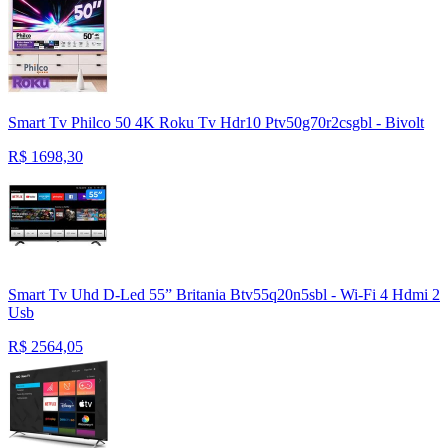
Smart Tv Philco 50 4K Roku Tv Hdr10 Ptv50g70r2csgbl - Bivolt
R$
1698,30
Smart Tv Uhd D-Led 55” Britania Btv55q20n5sbl - Wi-Fi 4 Hdmi 2
Usb
R$
2564,05