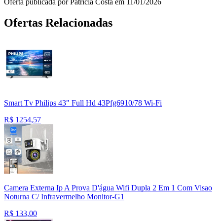
Oferta publicada por Patricia Costa em 11/01/2026
Ofertas Relacionadas
Smart Tv Philips 43" Full Hd 43Pfg6910/78 Wi-Fi
R$
1254,57
Camera Externa Ip A Prova D'água Wifi Dupla 2 Em 1 Com Visao
Noturna C/ Infravermelho Monitor-G1
R$
133,00