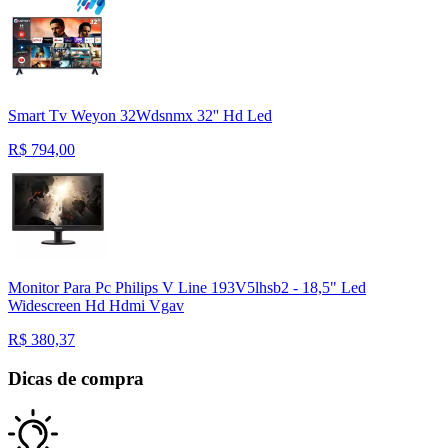
Smart Tv Weyon 32Wdsnmx 32'' Hd Led
R$
794,00
Monitor Para Pc Philips V Line 193V5lhsb2 - 18,5" Led
Widescreen Hd Hdmi Vgav
R$
380,37
Dicas de compra