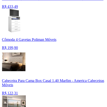
R$
433,49
Cômoda 4 Gavetas Poliman Móveis
R$
199,90
Cabeceira Para Cama Box Casal 1.40 Marfim - America Cabeceiras
Móveis
R$
122,31