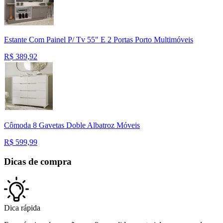
Estante Com Painel P/ Tv 55" E 2 Portas Porto Multimóveis
R$
389,92
Cômoda 8 Gavetas Doble Albatroz Móveis
R$
599,99
Dicas de compra
Dica rápida