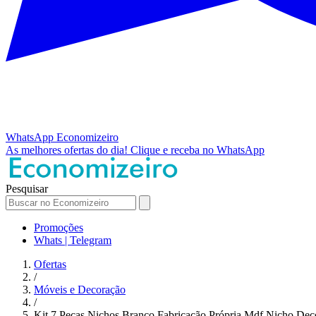
WhatsApp
Economizeiro
As melhores ofertas do dia!
Clique e receba no WhatsApp
Pesquisar
Promoções
Whats | Telegram
Ofertas
/
Móveis e Decoração
/
Kit 7 Peças Nichos Branco Fabricação Própria Mdf Nicho D