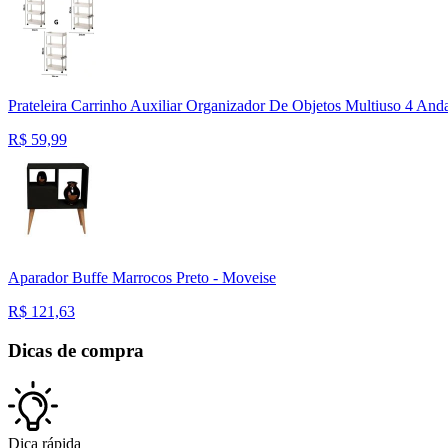
Prateleira Carrinho Auxiliar Organizador De Objetos Multiuso 4 An
R$
59,99
Aparador Buffe Marrocos Preto - Moveise
R$
121,63
Dicas de compra
Dica rápida